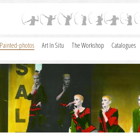
Painted-photos
Art In Situ
The Workshop
Catalogues